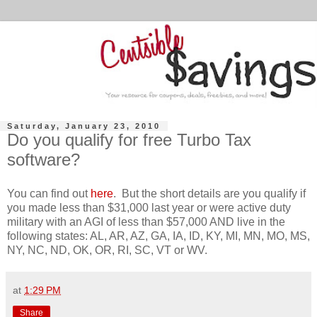
Saturday, January 23, 2010
Do you qualify for free Turbo Tax
software?
You can find out
here
. But the short details are you qualify if
you made less than $31,000 last year or were active duty
military with an AGI of less than $57,000 AND live in the
following states: AL, AR, AZ, GA, IA, ID, KY, MI, MN, MO, MS,
NY, NC, ND, OK, OR, RI, SC, VT or WV.
at
1:29 PM
Share